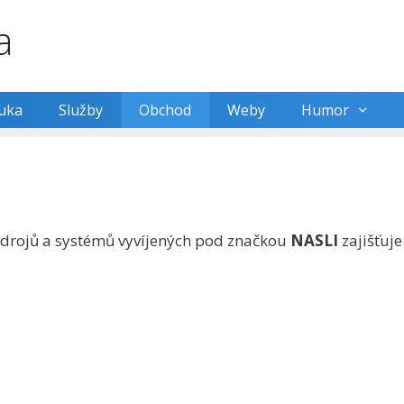
a
uka
Služby
Obchod
Weby
Humor
h zdrojů a systémů vyvíjených pod značkou
NASLI
zajišťuje