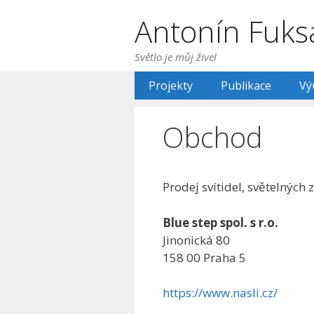
Přeskočit
Antonín Fuks
na
obsah
Světlo je můj živel
Projekty
Publikace
Vý
Obchod
Prodej svítidel, světelnýc
Blue step spol. s r.o.
Jinonická 80
158 00 Praha 5
https://www.nasli.cz/